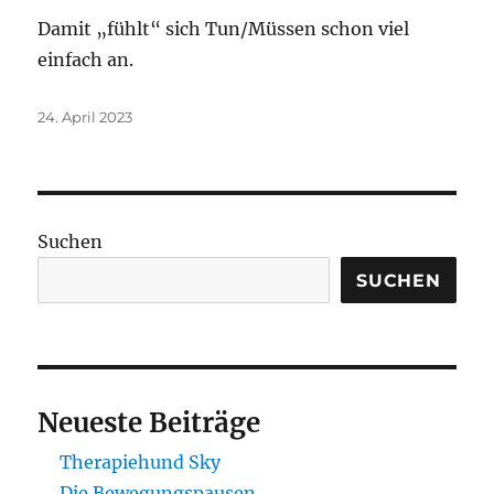
Damit „fühlt“ sich Tun/Müssen schon viel
einfach an.
Veröffentlicht
24. April 2023
am
Suchen
SUCHEN
Neueste Beiträge
Therapiehund Sky
Die Bewegungspausen